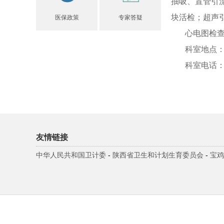
抽吸、置管引
块活检；超声
医保政策
专家答疑
心电图检查项
科室地点：
科室电话：091
友情链接
中华人民共和国卫计委
-
陕西省卫生和计划生育委员会
-
宝鸡