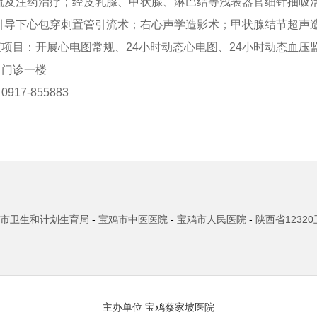
流及注药治疗；经皮乳腺、甲状腺、淋巴结等浅表器官细针抽吸
引导下心包穿刺置管引流术；右心声学造影术；甲状腺结节超声
目：开展心电图常规、24小时动态心电图、24小时动态血压
门诊一楼
7-855883
市卫生和计划生育局
-
宝鸡市中医医院
-
宝鸡市人民医院
-
陕西省1232
主办单位 宝鸡蔡家坡医院