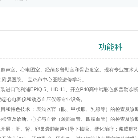
功能科
声室、心电图室、经颅多普勒室和骨密度室。现有专业技术人员
二附属医院、 宝鸡市中心医院进修学习。
口飞利浦EPIQ-5、HD-11、开立P40高中端彩色多普勒诊
动态心电图仪和动态血压仪等专业设备。
和特色技术 ：表浅器官（眼、甲状腺、乳腺等）的检查及诊断
的检查及诊断、心脏与血管（颈部血管、四肢血管）的检查及诊
展：肝、肾、卵巢囊肿超声引导下抽吸、硬化治疗；浆膜腔积