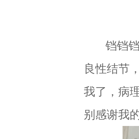
铛铛铛铛
良性结节
我了，病
别感谢我